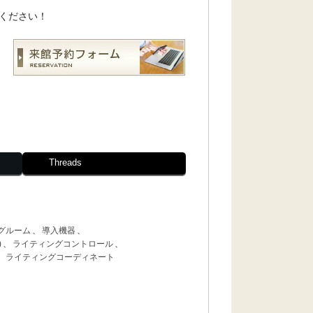
ください！
Threads
グルーム
、
導入機器
、
)
、
ライティングコントロール
、
、
ライティングコーディネート