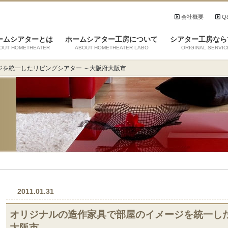
会社概要
Q
ームシアターとは
ホームシアター工房について
シアター工房なら
OUT HOMETHEATER
ABOUT HOMETHEATER LABO
ORIGINAL SERVIC
ジを統一したリビングシアター ～大阪府大阪市
2011.01.31
オリジナルの造作家具で部屋のイメージを統一した
大阪市