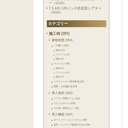
ー
（11/10）
7.1.4ch 120インチ防音室シアター
（10/25）
カテゴリー
施工例 (397)
建物形態 (354)
一戸建て (251)
新築 (210)
リフォーム (27)
既築 (14)
マンション (59)
新築 (21)
リフォーム (21)
既築 (17)
ハウスメーカー展示場 他 (22)
商業・公共施設 他 (23)
導入場所 (362)
シアター専用ルーム (121)
リビングルーム (219)
その他（寝室など） (28)
導入機器 (197)
オートメーションシステム (158)
造作・インテリア家具(L.Form) (54)