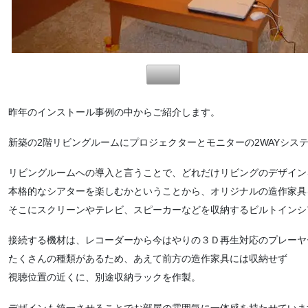
昨年のインストール事例の中からご紹介します。
新築の2階リビングルームにプロジェクターとモニターの2WAYシステム
リビングルームへの導入と言うことで、どれだけリビングのデザイン
本格的なシアターを楽しむかということから、オリジナルの造作家具
そこにスクリーンやテレビ、スピーカーなどを収納するビルトインシ
接続する機材は、レコーダーから今はやりの３Ｄ再生対応のプレーヤ
たくさんの種類があるため、あえて前方の造作家具には収納せず
視聴位置の近くに、別途収納ラックを作製。
デザインも統一させることでお部屋の雰囲気に一体感を持たせていま