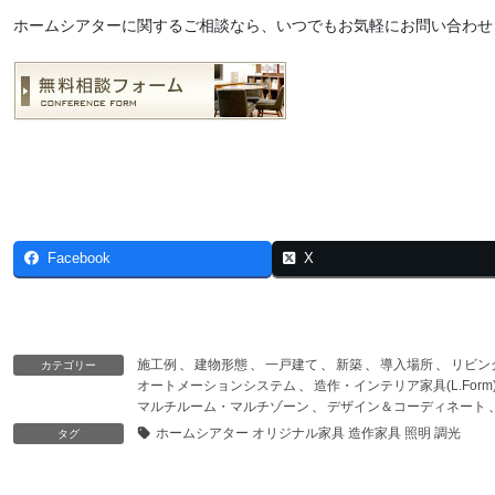
ホームシアターに関するご相談なら、いつでもお気軽にお問い合わせ
Facebook
X
施工例
、
建物形態
、
一戸建て
、
新築
、
導入場所
、
リビン
カテゴリー
オートメーションシステム
、
造作・インテリア家具(L.Form
マルチルーム・マルチゾーン
、
デザイン＆コーディネート
ホームシアター オリジナル家具 造作家具 照明 調光
タグ