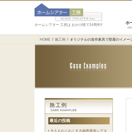
ホ
ホームシアター 工房は おかげ様で24周年!!
AB
HOME
施工例
オリジナルの造作家具で部屋のイメー
最近の投稿
大人もわくわくする秘密基地シアタ