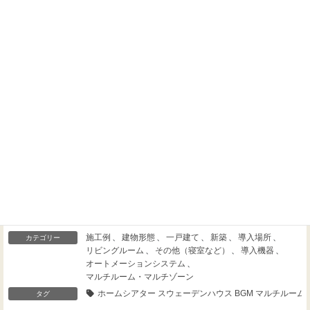
Threads
Facebook
X
施工例
、
建物形態
、
一戸建て
、
新築
、
導入場所
、
カテゴリー
リビングルーム
、
その他（寝室など）
、
導入機器
、
オートメーションシステム
、
マルチルーム・マルチゾーン
ホームシアター スウェーデンハウス BGM マルチルーム 音楽配信 Ai
タグ