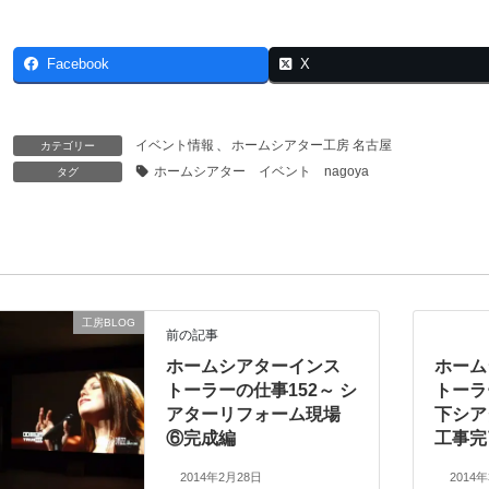
Facebook
X
イベント情報
、
ホームシアター工房 名古屋
カテゴリー
ホームシアター イベント nagoya
タグ
工房BLOG
前の記事
ホームシアターインス
ホーム
トーラーの仕事152～ シ
トーラ
アターリフォーム現場
下シア
⑥完成編
工事完
2014年2月28日
2014