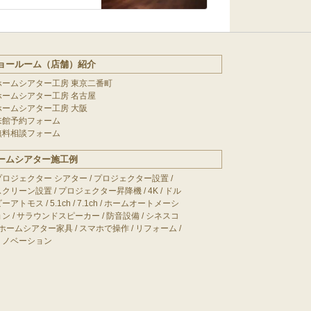
ョールーム（店舗）紹介
ホームシアター工房 東京二番町
ホームシアター工房 名古屋
ホームシアター工房 大阪
来館予約フォーム
無料相談フォーム
ームシアター施工例
プロジェクター シアター
/
プロジェクター設置
/
スクリーン設置
/
プロジェクター昇降機
/
4K
/
ドル
ビーアトモス
/
5.1ch
/
7.1ch
/
ホームオートメーシ
ョン
/
サラウンドスピーカー
/
防音設備
/
シネスコ
ホームシアター家具
/
スマホで操作
/
リフォーム
/
リノベーション