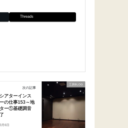
Threads
工房BLOG
次の記事
シアターインス
ーの仕事153～地
ター①基礎調音
了
年3月6日