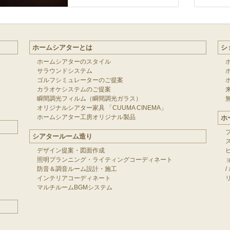
ホームシアターとは
シ
ホームシアターのスタイル
サラウンドシステム
ゴルフシミュレーターのご提案
カラオケシステムのご提案
瞬間調光フィルム（瞬間調光ガラス）
オリジナルシアター家具 「CUUMA CINEMA」
ホームシアター工房オリジナル製品
ホ
シアタールーム造り
デザイン提案・図面作成
照明プランニング・ライティングコーディネート
防音＆調音ルーム設計・施工
/
インテリアコーディネート
マルチルームBGMシステム