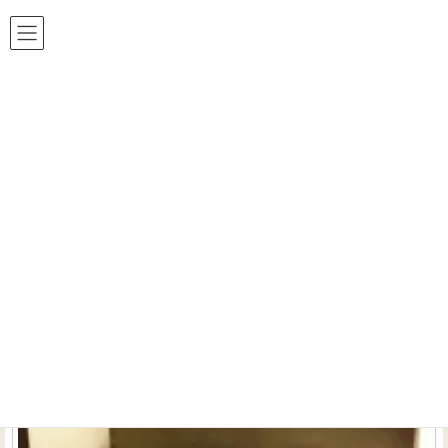
ホームシアター 工房は おかげ様で24周年!!
HOME
ホームシアター テレビシアター B&W
ホームシアター テレビシアター B&W の記
事一覧 （全1件）
【茨城県つくば市】質感重視のテレビシアターでＶＩ
Ｐな雰囲気を演出
リビングルーム