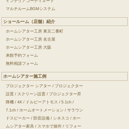
インテリアコーディネート
マルチルームBGMシステム
ショールーム（店舗）紹介
ホームシアター工房 東京二番町
ホームシアター工房 名古屋
ホームシアター工房 大阪
来館予約フォーム
無料相談フォーム
ホームシアター施工例
プロジェクター シアター
/
プロジェクター
設置
/
スクリーン設置
/
プロジェクター昇
降機
/
4K
/
ドルビーアトモス
/
5.1ch
/
7.1ch
/
ホームオートメーション
/
サラウン
ドスピーカー
/
防音設備
/
シネスコ
/
ホー
ムシアター家具
/
スマホで操作
/
リフォー