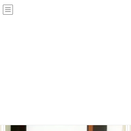
ホームシアター 工房は おかげ様で24周年!!
HOME
ホームシアター 吹き抜け 造作家具 キッチン BGM
ホームシアター 吹き抜け 造作家具 キッチ
ン BGM の記事一覧 （全1件）
ホームシアター＆キッチンへの音楽配信でご家族も大
満足 ～愛知県岡崎市
一戸建て新築