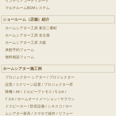
インテリアコーディネート
マルチルームBGMシステム
ショールーム（店舗）紹介
ホームシアター工房 東京二番町
ホームシアター工房 名古屋
ホームシアター工房 大阪
来館予約フォーム
無料相談フォーム
ホームシアター施工例
プロジェクター シアター
/
プロジェクター
設置
/
スクリーン設置
/
プロジェクター昇
降機
/
4K
/
ドルビーアトモス
/
5.1ch
/
7.1ch
/
ホームオートメーション
/
サラウン
ドスピーカー
/
防音設備
/
シネスコ
/
ホー
ムシアター家具
/
スマホで操作
/
リフォー