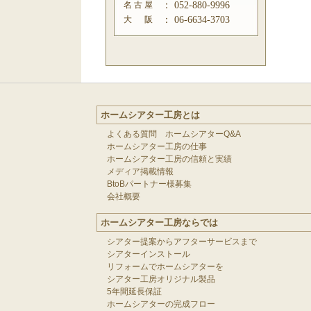
名 古 屋
：
052-880-9996
大 阪
：
06-6634-3703
ホームシアター工房とは
よくある質問 ホームシアターQ&A
ホームシアター工房の仕事
ホームシアター工房の信頼と実績
メディア掲載情報
BtoBパートナー様募集
会社概要
ホームシアター工房ならでは
シアター提案からアフターサービスまで
シアターインストール
リフォームでホームシアターを
シアター工房オリジナル製品
5年間延長保証
ホームシアターの完成フロー