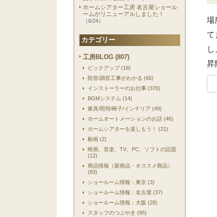
ホームシアター工房 名古屋ショール
ームがリニューアルしました！
場
（6/24）
て
カテゴリー
し
工房BLOG (807)
昇
ピックアップ (18)
防音/調音工事がわかる (65)
インストーラーのお仕事 (376)
BGMシステム (14)
家具/照明/椅子/インテリア (49)
ホームオートメーションのお話 (46)
ホームシアターを楽しもう！ (21)
動画 (2)
映画、音楽、TV、PC、ソフトの話題
(12)
商品情報（新商品・オススメ商品）
(83)
ショールーム情報：東京 (3)
ショールーム情報：名古屋 (37)
ショールーム情報：大阪 (28)
スタッフのつぶやき (95)