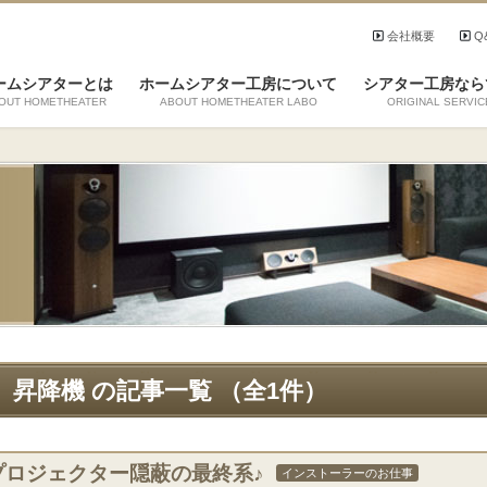
会社概要
Q
ームシアターとは
ホームシアター工房について
シアター工房なら
OUT HOMETHEATER
ABOUT HOMETHEATER LABO
ORIGINAL SERVIC
昇降機 の記事一覧 （全1件）
プロジェクター隠蔽の最終系♪
インストーラーのお仕事