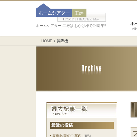
ホ
ホームシアター 工房は おかげ様で24周年!!
AB
HOME
昇降機
最近の投稿
夏季休業のご案内
（8/3）