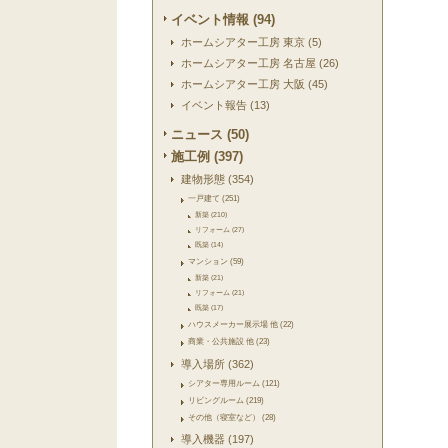
イベント情報 (94)
ホームシアター工房 東京 (5)
ホームシアター工房 名古屋 (26)
ホームシアター工房 大阪 (45)
イベント報告 (13)
ニュース (50)
施工例 (397)
建物形態 (354)
一戸建て (251)
新築 (210)
リフォーム (27)
既築 (14)
マンション (59)
新築 (21)
リフォーム (21)
既築 (17)
ハウスメーカー展示場 他 (22)
商業・公共施設 他 (23)
導入場所 (362)
シアター専用ルーム (121)
リビングルーム (219)
その他（寝室など） (28)
導入機器 (197)