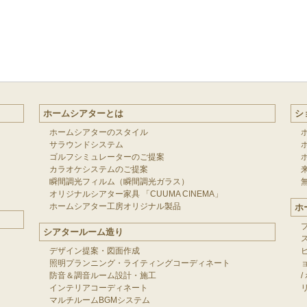
ホームシアターとは
シ
ホームシアターのスタイル
サラウンドシステム
ゴルフシミュレーターのご提案
カラオケシステムのご提案
瞬間調光フィルム（瞬間調光ガラス）
オリジナルシアター家具 「CUUMA CINEMA」
ホームシアター工房オリジナル製品
ホ
シアタールーム造り
デザイン提案・図面作成
照明プランニング・ライティングコーディネート
防音＆調音ルーム設計・施工
/
インテリアコーディネート
マルチルームBGMシステム