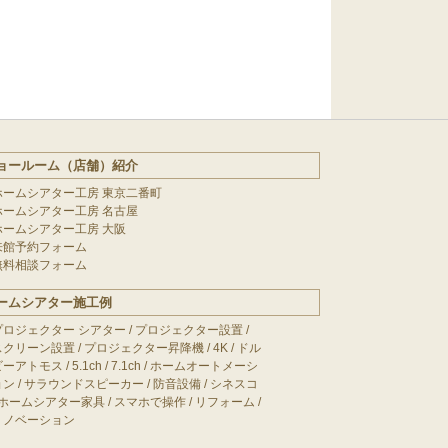
ョールーム（店舗）紹介
ホームシアター工房 東京二番町
ホームシアター工房 名古屋
ホームシアター工房 大阪
来館予約フォーム
無料相談フォーム
ームシアター施工例
プロジェクター シアター
/
プロジェクター設置
/
スクリーン設置
/
プロジェクター昇降機
/
4K
/
ドル
ビーアトモス
/
5.1ch
/
7.1ch
/
ホームオートメーシ
ョン
/
サラウンドスピーカー
/
防音設備
/
シネスコ
ホームシアター家具
/
スマホで操作
/
リフォーム
/
リノベーション