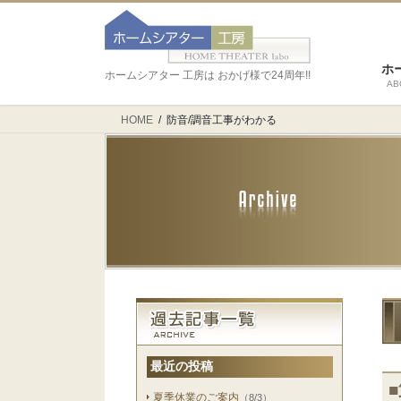
ホ
ホームシアター 工房は おかげ様で24周年!!
AB
HOME
防音/調音工事がわかる
最近の投稿
夏季休業のご案内
（8/3）