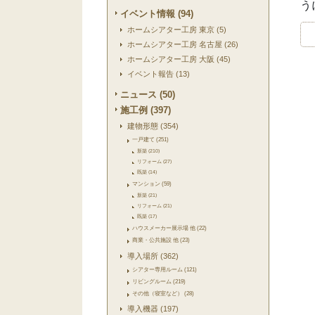
う
イベント情報 (94)
ホームシアター工房 東京 (5)
ホームシアター工房 名古屋 (26)
ホームシアター工房 大阪 (45)
イベント報告 (13)
ニュース (50)
施工例 (397)
建物形態 (354)
一戸建て (251)
新築 (210)
リフォーム (27)
既築 (14)
マンション (59)
新築 (21)
リフォーム (21)
既築 (17)
ハウスメーカー展示場 他 (22)
商業・公共施設 他 (23)
導入場所 (362)
シアター専用ルーム (121)
リビングルーム (219)
その他（寝室など） (28)
導入機器 (197)