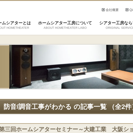
会社概要
Q
ームシアターとは
ホームシアター工房について
シアター工房なら
OUT HOMETHEATER
ABOUT HOMETHEATER LABO
ORIGINAL SERVIC
防音/調音工事がわかる の記事一覧 （全2件
■第三回ホームシアターセミナー～大建工業 大阪シ