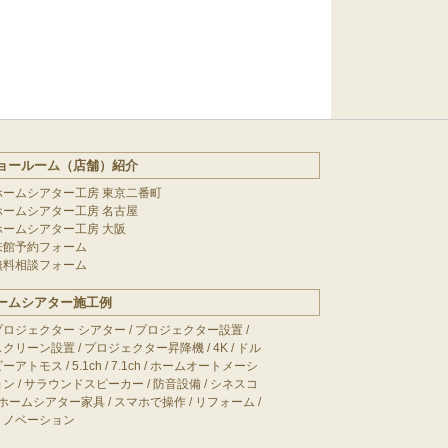
ョールーム（店舗）紹介
ホームシアター工房 東京二番町
ホームシアター工房 名古屋
ホームシアター工房 大阪
来館予約フォーム
無料相談フォーム
ームシアター施工例
プロジェクター シアター
/
プロジェクター設置
/
スクリーン設置
/
プロジェクター昇降機
/
4K
/
ドル
ビーアトモス
/
5.1ch
/
7.1ch
/
ホームオートメーシ
ョン
/
サラウンドスピーカー
/
防音設備
/
シネスコ
ホームシアター家具
/
スマホで操作
/
リフォーム
/
リノベーション