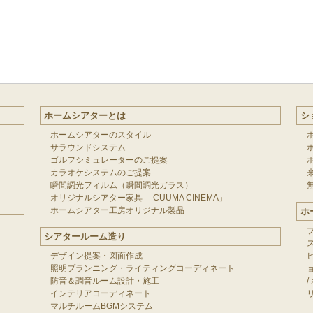
ホームシアターとは
シ
ホームシアターのスタイル
サラウンドシステム
ゴルフシミュレーターのご提案
カラオケシステムのご提案
瞬間調光フィルム（瞬間調光ガラス）
オリジナルシアター家具 「CUUMA CINEMA」
ホームシアター工房オリジナル製品
ホ
シアタールーム造り
デザイン提案・図面作成
照明プランニング・ライティングコーディネート
防音＆調音ルーム設計・施工
/
インテリアコーディネート
マルチルームBGMシステム