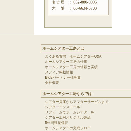
名 古 屋
：
052-880-9996
大 阪
：
06-6634-3703
ホームシアター工房とは
よくある質問 ホームシアターQ&A
ホームシアター工房の仕事
ホームシアター工房の信頼と実績
メディア掲載情報
BtoBパートナー様募集
会社概要
ホームシアター工房ならでは
シアター提案からアフターサービスまで
シアターインストール
リフォームでホームシアターを
シアター工房オリジナル製品
5年間延長保証
ホームシアターの完成フロー