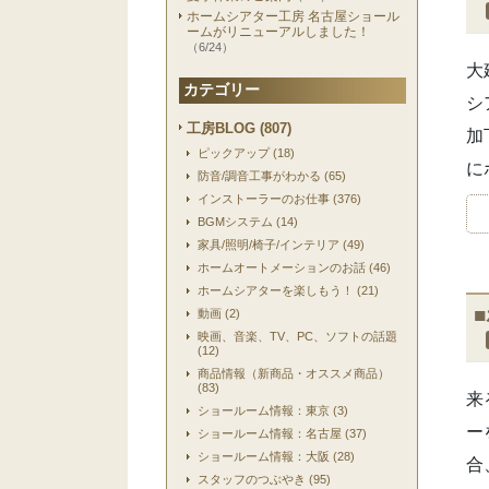
ホームシアター工房 名古屋ショール
ームがリニューアルしました！
（6/24）
大
カテゴリー
シ
工房BLOG (807)
加
ピックアップ (18)
に
防音/調音工事がわかる (65)
インストーラーのお仕事 (376)
BGMシステム (14)
家具/照明/椅子/インテリア (49)
ホームオートメーションのお話 (46)
ホームシアターを楽しもう！ (21)
動画 (2)
映画、音楽、TV、PC、ソフトの話題
(12)
商品情報（新商品・オススメ商品）
(83)
来
ショールーム情報：東京 (3)
ー
ショールーム情報：名古屋 (37)
ショールーム情報：大阪 (28)
合
スタッフのつぶやき (95)