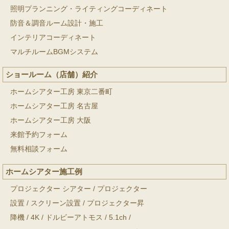
照明プランニング・ライティングコーディネート
防音＆調音ルーム設計・施工
インテリアコーディネート
マルチルームBGMシステム
ショールーム（店舗）紹介
ホームシアター工房 東京二番町
ホームシアター工房 名古屋
ホームシアター工房 大阪
来館予約フォーム
無料相談フォーム
ホームシアター施工例
プロジェクター シアター
/
プロジェクター
設置
/
スクリーン設置
/
プロジェクター昇
降機
/
4K
/
ドルビーアトモス
/
5.1ch
/