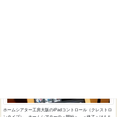
① -...
続きを読む
ホームオートメーションの話03～アロマディフューザ
ーをONする
家具-照明-椅子-インテリア
ホームシアター工房大阪のiPadコントロール（クレストロ
ンタイプ）。ホームシアターの＜開始＞、＜終了＞はもち