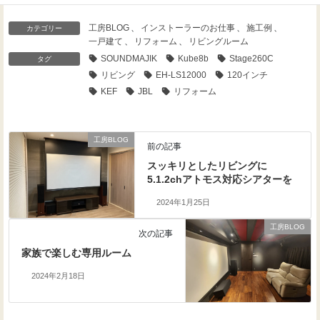
工房BLOG
、
インストーラーのお仕事
、
施工例
、
カテゴリー
一戸建て
、
リフォーム
、
リビングルーム
SOUNDMAJIK
Kube8b
Stage260C
タグ
リビング
EH-LS12000
120インチ
KEF
JBL
リフォーム
工房BLOG
前の記事
スッキリとしたリビングに
5.1.2chアトモス対応シアターを
2024年1月25日
工房BLOG
次の記事
家族で楽しむ専用ルーム
2024年2月18日