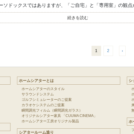
ーソドックスではありますが、「ご自宅」と「専用室」の観点か.
続きを読む
1
2
›
ホームシアターとは
シ
ホームシアターのスタイル
サラウンドシステム
ゴルフシミュレーターのご提案
カラオケシステムのご提案
瞬間調光フィルム（瞬間調光ガラス）
オリジナルシアター家具 「CUUMA CINEMA」
ホームシアター工房オリジナル製品
ホ
シアタールーム造り