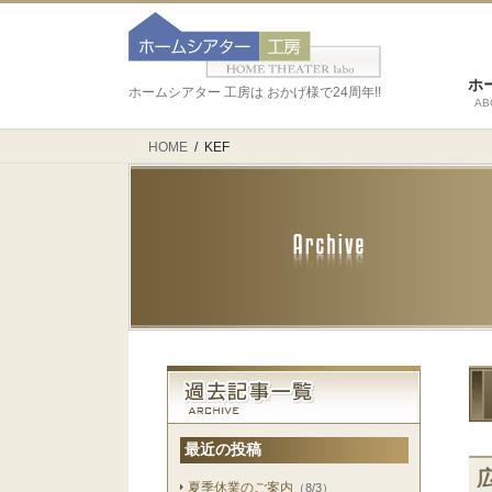
ホ
ホームシアター 工房は おかげ様で24周年!!
AB
HOME
KEF
最近の投稿
夏季休業のご案内
（8/3）