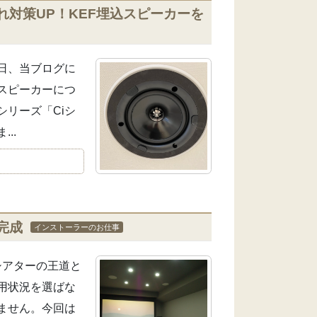
対策UP！KEF埋込スピーカーを
日、当ブログに
スピーカーにつ
リーズ「Ciシ
..
完成
インストーラーのお仕事
シアターの王道と
用状況を選ばな
ません。今回は