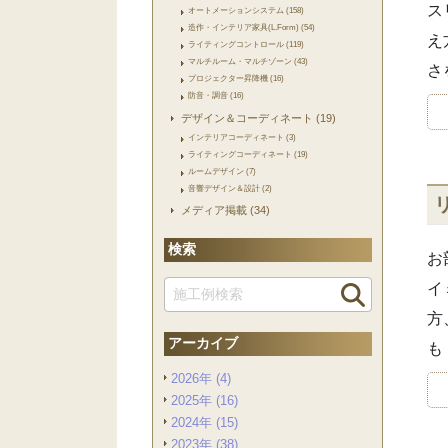
ス
オートメーションシステム (158)
造作・インテリア家具(L.Form) (54)
え
ライティングコントロール (119)
マルチルーム・マルチゾーン (43)
さ
プロジェクター昇降機 (16)
防音・調音 (16)
デザイン＆コーディネート (19)
インテリアコーディネート (3)
ライティングコーディネート (19)
ルームデザイン (7)
音響デザイン＆設計 (2)
メディア掲載 (34)
検索
お
イ
方
アーカイブ
も
2026年 (4)
2025年 (16)
2024年 (15)
2023年 (38)