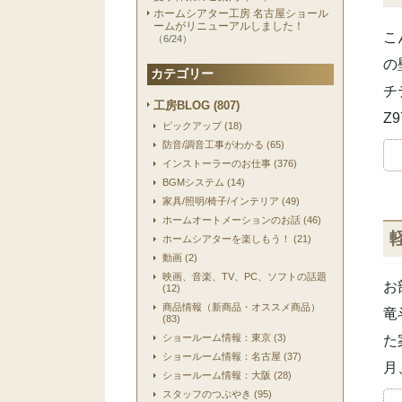
ホームシアター工房 名古屋ショール
ームがリニューアルしました！
こ
（6/24）
の
カテゴリー
チ
工房BLOG (807)
Z
ピックアップ (18)
防音/調音工事がわかる (65)
インストーラーのお仕事 (376)
BGMシステム (14)
家具/照明/椅子/インテリア (49)
ホームオートメーションのお話 (46)
ホームシアターを楽しもう！ (21)
動画 (2)
映画、音楽、TV、PC、ソフトの話題
お
(12)
商品情報（新商品・オススメ商品）
竜
(83)
ショールーム情報：東京 (3)
た
ショールーム情報：名古屋 (37)
月
ショールーム情報：大阪 (28)
スタッフのつぶやき (95)