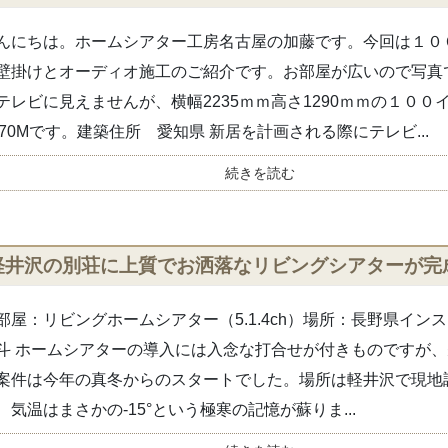
んにちは。ホームシアター工房名古屋の加藤です。今回は１０
壁掛けとオーディオ施工のご紹介です。お部屋が広いので写真
テレビに見えませんが、横幅2235ｍｍ高さ1290ｍｍの１００
970Mです。建築住所 愛知県 新居を計画される際にテレビ...
続きを読む
軽井沢の別荘に上質でお洒落なリビングシアターが完
部屋：リビングホームシアター（5.1.4ch）場所：長野県イン
斗 ホームシアターの導入には入念な打合せが付きものですが
案件は今年の真冬からのスタートでした。場所は軽井沢で現地
、気温はまさかの-15°という極寒の記憶が蘇りま...