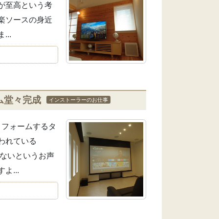
が至高という考
楽ソースの身近
..
ム堂々完成
インストーラーのお仕事
リフォームするタ
われている
ないというお声
...