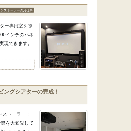
インストーラーのお仕事
アター専用室を導
00インチのパネ
で実現できます。
ビングシアターの完成！
ンストーラー：
音楽を大変愛して