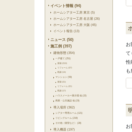
イベント情報 (94)
ホームシアター工房 東京 (5)
ホームシアター工房 名古屋 (26)
ホームシアター工房 大阪 (45)
イベント報告 (13)
ニュース (50)
お
施工例 (397)
て
建物形態 (354)
一戸建て (251)
性
新築 (210)
リフォーム (27)
も
既築 (14)
マンション (59)
新築 (21)
リフォーム (21)
既築 (17)
ハウスメーカー展示場 他 (22)
商業・公共施設 他 (23)
導入場所 (362)
シアター専用ルーム (121)
リビングルーム (219)
その他（寝室など） (28)
お
導入機器 (197)