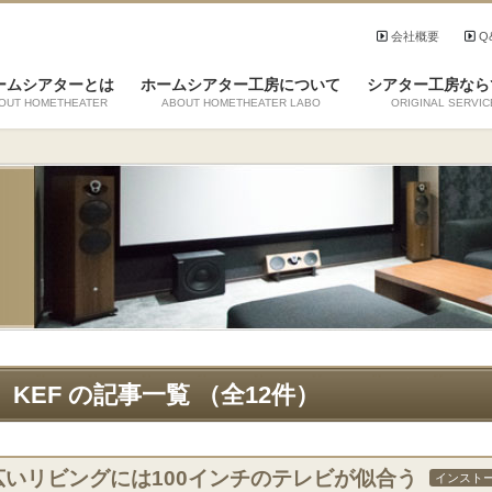
会社概要
Q
ームシアターとは
ホームシアター工房について
シアター工房なら
OUT HOMETHEATER
ABOUT HOMETHEATER LABO
ORIGINAL SERVIC
KEF の記事一覧 （全12件）
広いリビングには100インチのテレビが似合う
インスト