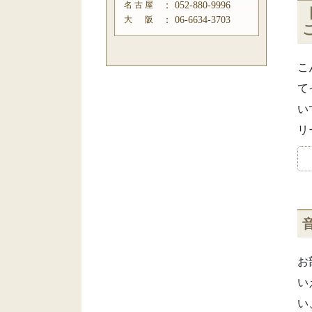
名 古 屋
：
052-880-9996
大 阪
：
06-6634-3703
ご
こ
て
い
リ
お
い
い