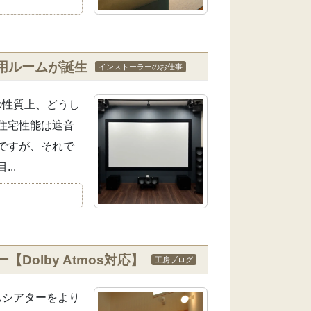
用ルームが誕生
インストーラーのお仕事
の性質上、どうし
住宅性能は遮音
ですが、それで
..
olby Atmos対応】
工房ブログ
ムシアターをより