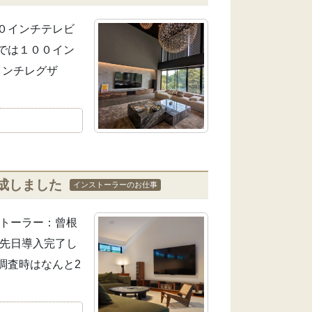
０インチテレビ
では１００イン
インチレグザ
成しました
インストーラーのお仕事
ストーラー：曾根
、先日導入完了し
調査時はなんと2