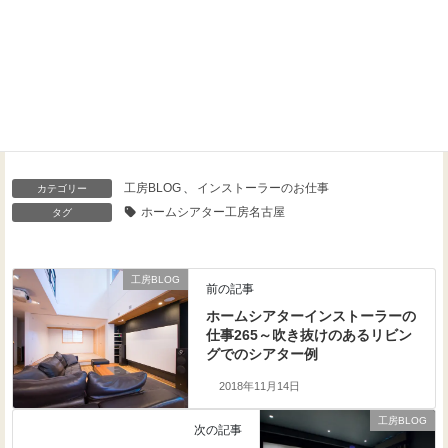
Threads
Facebook
X
工房BLOG
、
インストーラーのお仕事
カテゴリー
ホームシアター工房名古屋
タグ
工房BLOG
前の記事
ホームシアターインストーラーの
仕事265～吹き抜けのあるリビン
グでのシアター例
2018年11月14日
工房BLOG
次の記事