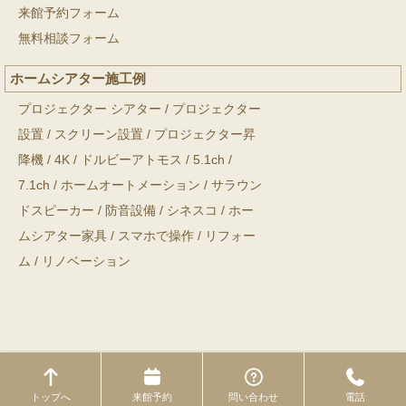
来館予約フォーム
無料相談フォーム
ホームシアター施工例
プロジェクター シアター
/
プロジェクター
設置
/
スクリーン設置
/
プロジェクター昇
降機
/
4K
/
ドルビーアトモス
/
5.1ch
/
7.1ch
/
ホームオートメーション
/
サラウン
ドスピーカー
/
防音設備
/
シネスコ
/
ホー
ムシアター家具
/
スマホで操作
/
リフォー
ム
/
リノベーション
Copyright © ホームシアター工房 All Rights Reserved.
トップへ
来館予約
問い合わせ
電話