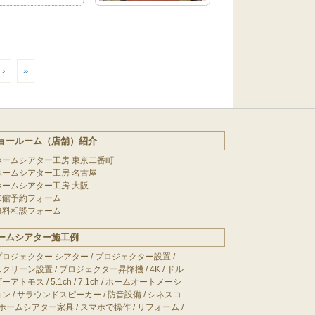
›
»
ョールーム（店舗）紹介
ホームシアター工房 東京二番町
ホームシアター工房 名古屋
ホームシアター工房 大阪
来館予約フォーム
無料相談フォーム
ームシアター施工例
プロジェクター シアター
/
プロジェクター設置
/
スクリーン設置
/
プロジェクター昇降機
/
4K
/
ドル
ビーアトモス
/
5.1ch
/
7.1ch
/
ホームオートメーシ
ョン
/
サラウンドスピーカー
/
防音設備
/
シネスコ
ホームシアター家具
/
スマホで操作
/
リフォーム
/