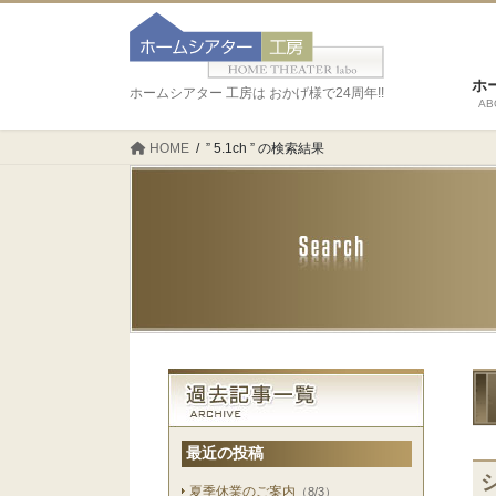
ホ
ホームシアター 工房は おかげ様で24周年!!
AB
HOME
” 5.1ch ” の検索結果
最近の投稿
夏季休業のご案内
（8/3）