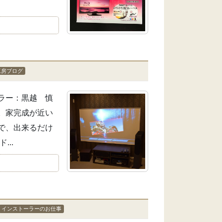
工房ブログ
ラー：黒越 慎
。家完成が近い
で、出来るだけ
..
インストーラーのお仕事