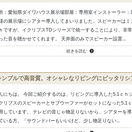
所：愛知県ダイワハウス展示場部屋：専用室インストーラー：
様の展示場にシアター導入してまいりました。スピーカーはミニ
ｈですが、イクリプスTDシリーズで統一することにより、非
った音を聴かせてくれます。 天井面のみでスピーカー設置...
続きを読む
シンプルで高音質。オシャレなリビングにピッタリシ
んにちは。 今回ご紹介するのは、リビングに導入した5.1ｃｈ
クリプスのスピーカーとサブウーファーがセットになった5.1
用しています。 テレビの音じゃ物足りないから、シアターを
ている方。「サウンドバーもいいけど、少し物足りない...