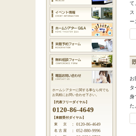
て
ス
ー
お
タ
ホームシアターに関する事なら何でも
お気軽にお問い合わせ下さい。
身
【代表フリーダイヤル】
た
0120-86-4649
【来館受付ダイヤル】
東 京
：
0120-86-4649
名 古 屋
：
052-880-9996