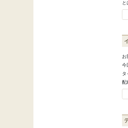
と
お
今
タ
配