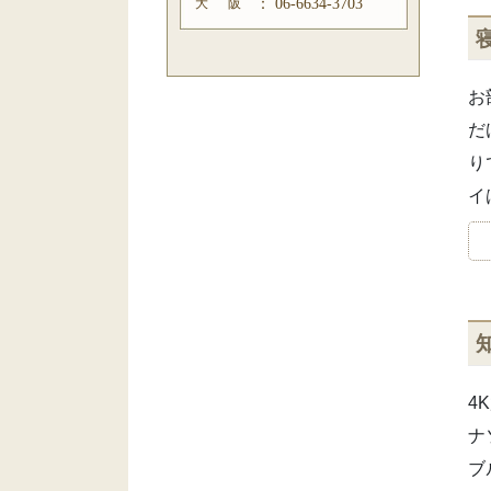
大 阪
：
06-6634-3703
お
だ
り
イ
4
ナ
ブ