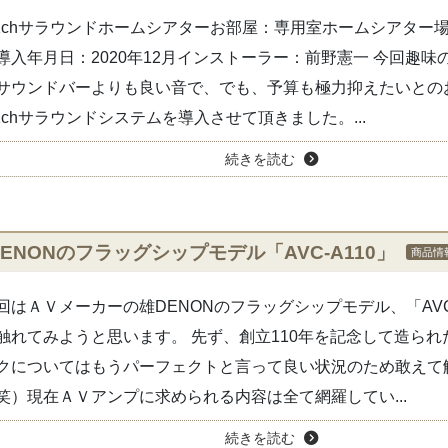
.1chサラウンドホームシアターお部屋：専用室ホームシアター
導入年月日：2020年12月インストーラー：前野憲一 今回趣味
サウンドバーよりも良い音で、でも、予算も極力抑えたいとの
.1chサラウンドシステムを導入させて頂きました。...
続きを読む
DENONのフラッグシップモデル「AVC-A110」
商品情
回はＡＶメーカーの雄DENONのフラッグシップモデル、「AVC-
触れてみようと思います。 先ず、創立110年を記念して造られ
クについてはもうパーフェクトと言って良い状況のため敢えて
笑）現在ＡＶアンプに求められる内容は全て網羅してい...
続きを読む