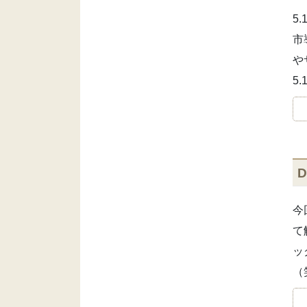
5
市
や
5
今
て
ッ
（