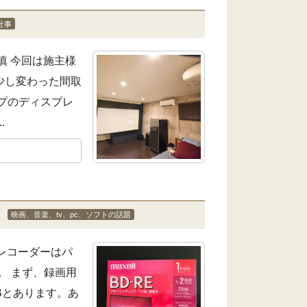
仕事
慎 今回は施主様
少し変わった間取
プのディスプレ
.
点
映画、音楽、tv、pc、ソフトの話題
レコーダーはパ
。 まず、録画用
GBとあります。あ