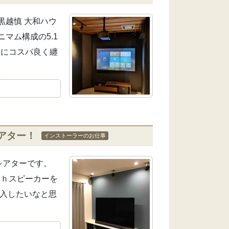
黒越慎 大和ハウ
マム構成の5.1
常にコスパ良く纏
アター！
インストーラーのお仕事
シアターです。
ｃｈスピーカーを
導入したいなと思