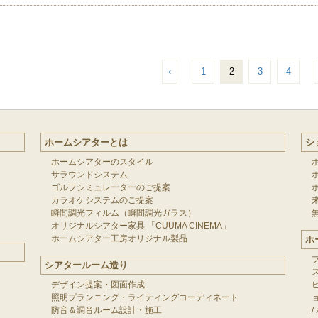
‹
1
2
3
4
ホームシアターとは
シ
ホームシアターのスタイル
サラウンドシステム
ゴルフシミュレーターのご提案
カラオケシステムのご提案
瞬間調光フィルム（瞬間調光ガラス）
オリジナルシアター家具 「CUUMA CINEMA」
ホームシアター工房オリジナル製品
ホ
シアタールーム造り
デザイン提案・図面作成
照明プランニング・ライティングコーディネート
防音＆調音ルーム設計・施工
/