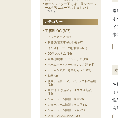
ホームシアター工房 名古屋ショール
ームがリニューアルしました！
場
（6/24）
ホ
カテゴリー
イ
工房BLOG (807)
来
ピックアップ (18)
防音/調音工事がわかる (65)
インストーラーのお仕事 (376)
BGMシステム (14)
家具/照明/椅子/インテリア (49)
ホームオートメーションのお話 (46)
ホームシアターを楽しもう！ (21)
動画 (2)
映画、音楽、TV、PC、ソフトの話題
お
(12)
商品情報（新商品・オススメ商品）
て
(83)
ショールーム情報：東京 (3)
性
ショールーム情報：名古屋 (37)
も
ショールーム情報：大阪 (28)
スタッフのつぶやき (95)