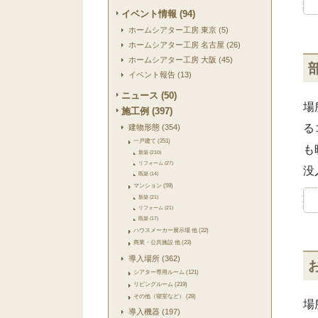
イベント情報 (94)
ホームシアター工房 東京 (5)
ホームシアター工房 名古屋 (26)
ホームシアター工房 大阪 (45)
イベント報告 (13)
ニュース (50)
場
施工例 (397)
る
建物形態 (354)
一戸建て (251)
も
新築 (210)
リフォーム (27)
没
既築 (14)
マンション (59)
新築 (21)
リフォーム (21)
既築 (17)
ハウスメーカー展示場 他 (22)
商業・公共施設 他 (23)
導入場所 (362)
シアター専用ルーム (121)
リビングルーム (219)
その他（寝室など） (28)
場
導入機器 (197)