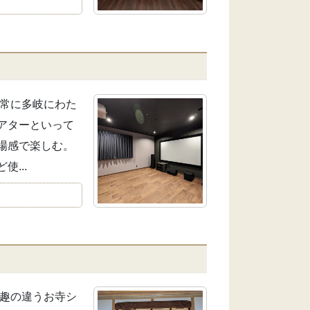
非常に多岐にわた
アターといって
場感で楽しむ。
...
は趣の違うお寺シ