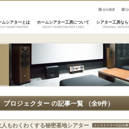
会社概要
Q
ームシアターとは
ホームシアター工房について
シアター工房なら
OUT HOMETHEATER
ABOUT HOMETHEATER LABO
ORIGINAL SERVIC
プロジェクター の記事一覧 （全9件）
大人もわくわくする秘密基地シアター
インストーラーのお仕事