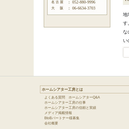
名 古 屋
：
052-880-9996
大 阪
：
06-6634-3703
地
す
な
い
ホームシアター工房とは
よくある質問 ホームシアターQ&A
ホームシアター工房の仕事
ホームシアター工房の信頼と実績
メディア掲載情報
BtoBパートナー様募集
会社概要