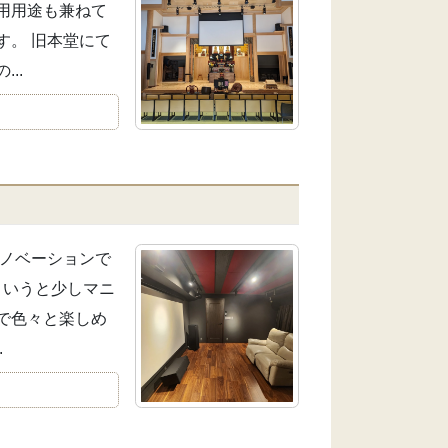
用用途も兼ねて
す。 旧本堂にて
..
リノベーションで
というと少しマニ
で色々と楽しめ
.