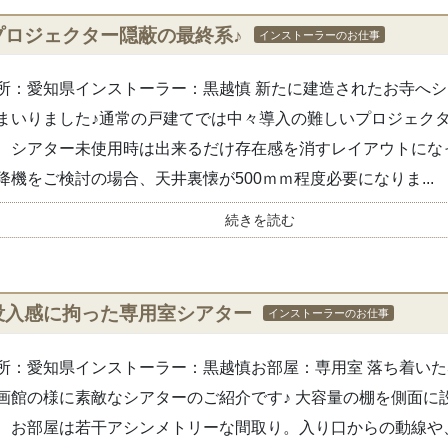
プロジェクター隠蔽の最終系♪
インストーラーのお仕事
所：愛知県インストーラー：黒越慎 新たに建造されたお寺へ
まいりました♪通常の戸建てでは中々導入の難しいプロジェク
、シアター未使用時は出来るだけ存在感を消すレイアウトにな
降機をご検討の場合、天井裏懐が500ｍｍ程度必要になりま...
続きを読む
没入感に拘った専用室シアター
インストーラーのお仕事
所：愛知県インストーラー：黒越慎お部屋：専用室 落ち着い
画館の様に素敵なシアターのご紹介です♪ 大容量の棚を側面に
、お部屋は若干アシンメトリーな間取り。入り口からの動線や