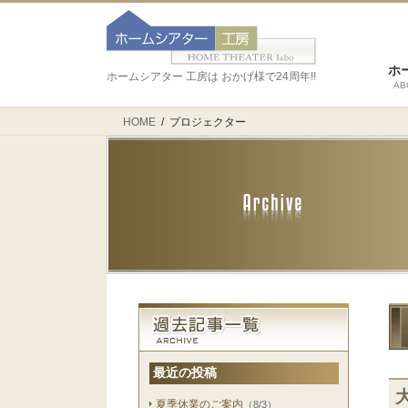
ホ
ホームシアター 工房は おかげ様で24周年!!
AB
HOME
プロジェクター
最近の投稿
夏季休業のご案内
（8/3）