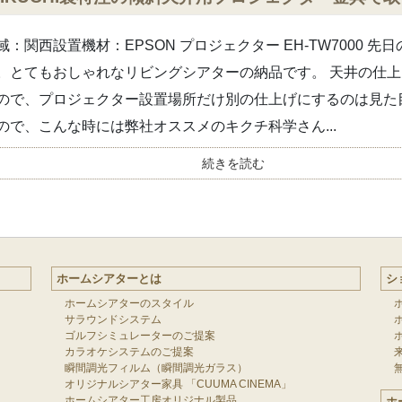
域：関西設置機材：EPSON プロジェクター EH-TW7000 先
。とてもおしゃれなリビングシアターの納品です。 天井の仕
ので、プロジェクター設置場所だけ別の仕上げにするのは見た
ので、こんな時には弊社オススメのキクチ科学さん...
続きを読む
ホームシアターとは
シ
ホームシアターのスタイル
サラウンドシステム
ゴルフシミュレーターのご提案
カラオケシステムのご提案
瞬間調光フィルム（瞬間調光ガラス）
オリジナルシアター家具 「CUUMA CINEMA」
ホームシアター工房オリジナル製品
ホ