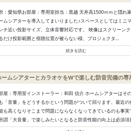
所：愛知県お部屋：専用室担当：黒越 天井高1500ｍｍと隠れ
ームシアターを導入してまいりました♪スペースとしてはミニマ
ンチ近い投影サイズ、立体音響対応です。 映像はスクリーン
るだけ投影範囲と視聴位置が被らない様、プロジェクタ...
続きを読む
ホームシアターとカラオケをWで楽しむ防音完備の専
部屋：専用室インストーラー：和田 信介 ホームシアターはそ
も「音量」をどうするかという問題がついて回ります。最近の
能も高くなりそこまで問題にならなくなってきているのも事実
所謂「大音量」で楽しみたいとなると防音性能の向上は必須項目.