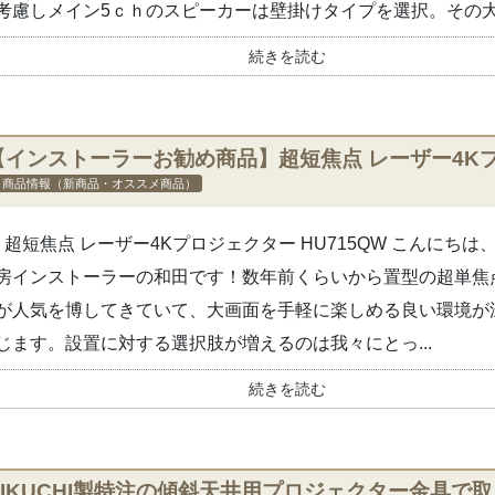
考慮しメイン5ｃｈのスピーカーは壁掛けタイプを選択。その大.
続きを読む
【インストーラーお勧め商品】超短焦点 レーザー4Kプロ
商品情報（新商品・オススメ商品）
G 超短焦点 レーザー4Kプロジェクター HU715QW こんにち
房インストーラーの和田です！数年前くらいから置型の超単焦
が人気を博してきていて、大画面を手軽に楽しめる良い環境が
じます。設置に対する選択肢が増えるのは我々にとっ...
続きを読む
KIKUCHI製特注の傾斜天井用プロジェクター金具で