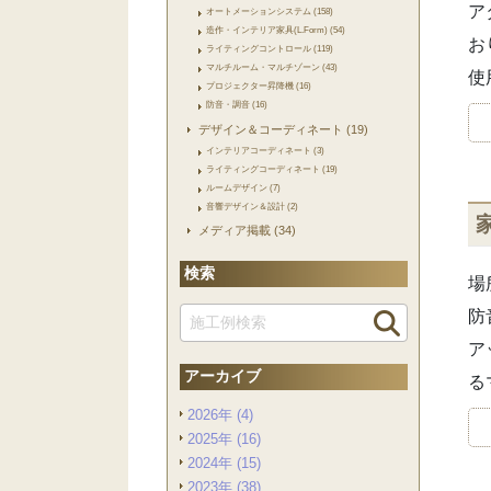
ア
オートメーションシステム (158)
造作・インテリア家具(L.Form) (54)
お
ライティングコントロール (119)
マルチルーム・マルチゾーン (43)
使
プロジェクター昇降機 (16)
防音・調音 (16)
デザイン＆コーディネート (19)
インテリアコーディネート (3)
ライティングコーディネート (19)
ルームデザイン (7)
音響デザイン＆設計 (2)
メディア掲載 (34)
検索
場
防
ア
アーカイブ
る
2026年 (4)
2025年 (16)
2024年 (15)
2023年 (38)