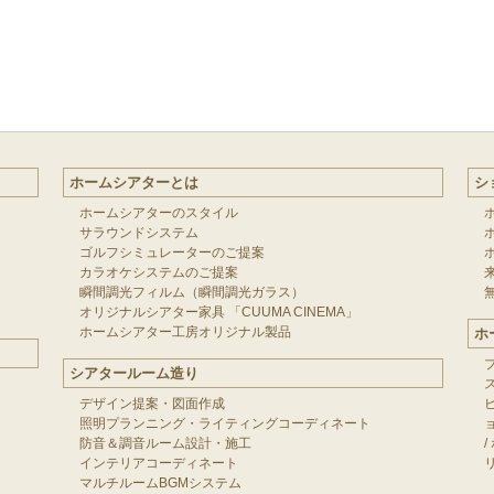
ホームシアターとは
シ
ホームシアターのスタイル
サラウンドシステム
ゴルフシミュレーターのご提案
カラオケシステムのご提案
瞬間調光フィルム（瞬間調光ガラス）
オリジナルシアター家具 「CUUMA CINEMA」
ホームシアター工房オリジナル製品
ホ
シアタールーム造り
デザイン提案・図面作成
照明プランニング・ライティングコーディネート
防音＆調音ルーム設計・施工
/
インテリアコーディネート
マルチルームBGMシステム