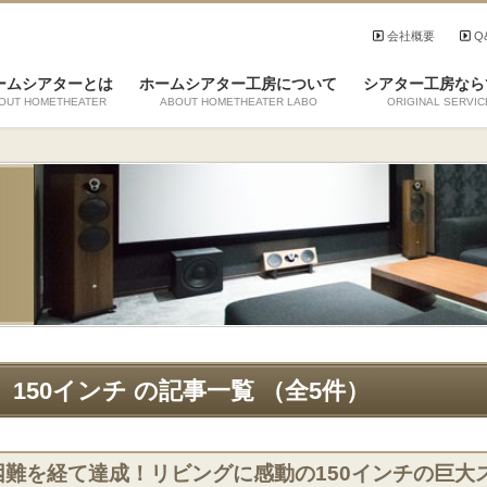
会社概要
Q
ームシアターとは
ホームシアター工房について
シアター工房なら
OUT HOMETHEATER
ABOUT HOMETHEATER LABO
ORIGINAL SERVIC
150インチ の記事一覧 （全5件）
困難を経て達成！リビングに感動の150インチの巨大ス