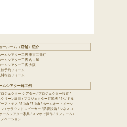
ョールーム（店舗）紹介
ホームシアター工房 東京二番町
ホームシアター工房 名古屋
ホームシアター工房 大阪
来館予約フォーム
無料相談フォーム
ームシアター施工例
プロジェクター シアター
/
プロジェクター設置
/
スクリーン設置
/
プロジェクター昇降機
/
4K
/
ドル
ビーアトモス
/
5.1ch
/
7.1ch
/
ホームオートメーシ
ョン
/
サラウンドスピーカー
/
防音設備
/
シネスコ
ホームシアター家具
/
スマホで操作
/
リフォーム
/
リノベーション