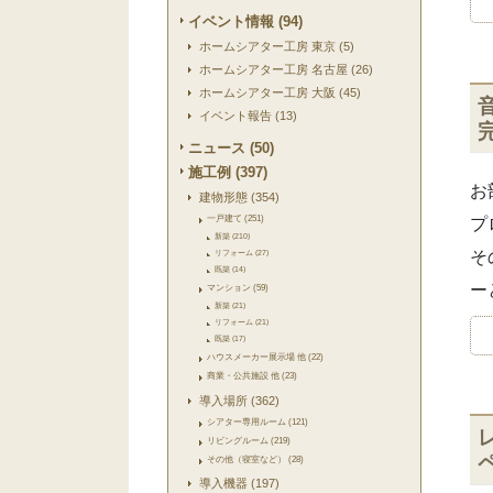
イベント情報 (94)
ホームシアター工房 東京 (5)
ホームシアター工房 名古屋 (26)
ホームシアター工房 大阪 (45)
イベント報告 (13)
ニュース (50)
施工例 (397)
お
建物形態 (354)
一戸建て (251)
プ
新築 (210)
そ
リフォーム (27)
既築 (14)
ー
マンション (59)
新築 (21)
リフォーム (21)
既築 (17)
ハウスメーカー展示場 他 (22)
商業・公共施設 他 (23)
導入場所 (362)
シアター専用ルーム (121)
リビングルーム (219)
その他（寝室など） (28)
導入機器 (197)