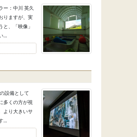
ラー：中川 英久
おりますが、実
うと、「映像」
..
その設備として
度に多くの方が視
。より大きいサ
..