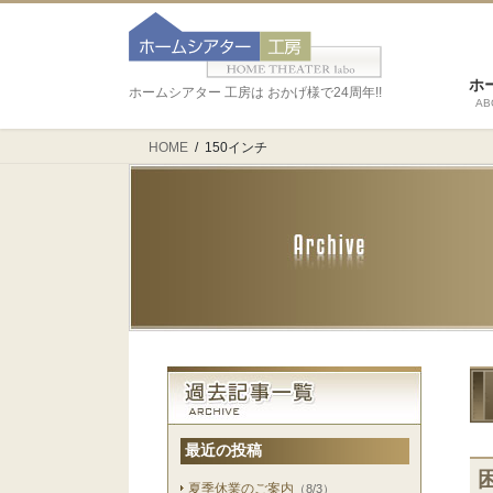
ホ
ホームシアター 工房は おかげ様で24周年!!
AB
HOME
150インチ
最近の投稿
夏季休業のご案内
（8/3）