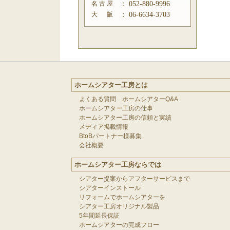
名 古 屋
：
052-880-9996
大 阪
：
06-6634-3703
ホームシアター工房とは
よくある質問 ホームシアターQ&A
ホームシアター工房の仕事
ホームシアター工房の信頼と実績
メディア掲載情報
BtoBパートナー様募集
会社概要
ホームシアター工房ならでは
シアター提案からアフターサービスまで
シアターインストール
リフォームでホームシアターを
シアター工房オリジナル製品
5年間延長保証
ホームシアターの完成フロー