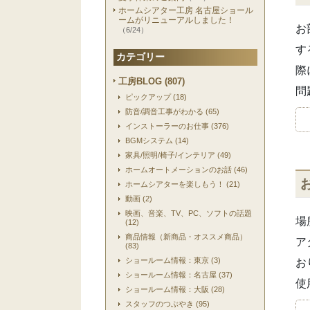
ホームシアター工房 名古屋ショール
ームがリニューアルしました！
お
（6/24）
す
カテゴリー
際
工房BLOG (807)
問
ピックアップ (18)
防音/調音工事がわかる (65)
インストーラーのお仕事 (376)
BGMシステム (14)
家具/照明/椅子/インテリア (49)
ホームオートメーションのお話 (46)
ホームシアターを楽しもう！ (21)
動画 (2)
映画、音楽、TV、PC、ソフトの話題
場
(12)
商品情報（新商品・オススメ商品）
ア
(83)
ショールーム情報：東京 (3)
お
ショールーム情報：名古屋 (37)
使
ショールーム情報：大阪 (28)
スタッフのつぶやき (95)