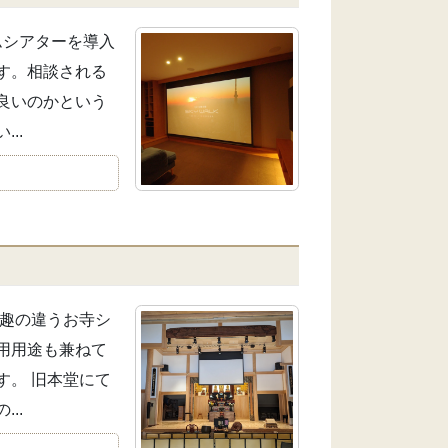
ムシアターを導入
す。相談される
良いのかという
..
は趣の違うお寺シ
用用途も兼ねて
す。 旧本堂にて
..