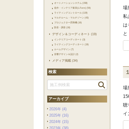
オートメーションシステム (158)
場
造作・インテリア家具(L.Form) (54)
ライティングコントロール (119)
私
マルチルーム・マルチゾーン (43)
プロジェクター昇降機 (16)
は
防音・調音 (16)
と
デザイン＆コーディネート (19)
インテリアコーディネート (3)
ライティングコーディネート (19)
ルームデザイン (7)
音響デザイン＆設計 (2)
メディア掲載 (34)
検索
場
1
アーカイブ
聴
2026年 (4)
イ
2025年 (16)
2024年 (15)
2023年 (38)