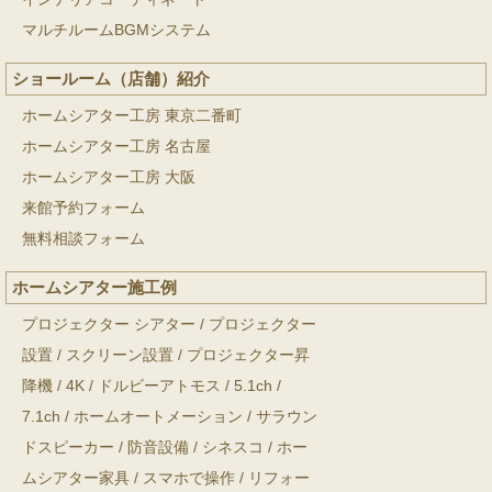
マルチルームBGMシステム
ショールーム（店舗）紹介
ホームシアター工房 東京二番町
ホームシアター工房 名古屋
ホームシアター工房 大阪
来館予約フォーム
無料相談フォーム
ホームシアター施工例
プロジェクター シアター
/
プロジェクター
設置
/
スクリーン設置
/
プロジェクター昇
降機
/
4K
/
ドルビーアトモス
/
5.1ch
/
7.1ch
/
ホームオートメーション
/
サラウン
ドスピーカー
/
防音設備
/
シネスコ
/
ホー
ムシアター家具
/
スマホで操作
/
リフォー