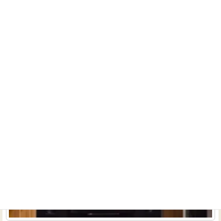
インチと音質の両立を実現したかったので、イーストンの
サウンドスクリーンを選択しました。画質は少しザラっと
した感触に...
続きを読む
ホームシアターインストーラーの仕事180～リフォー
ムホームシアター①
インストーラーのお仕事