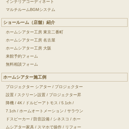
インテリアコーディネート
マルチルームBGMシステム
ショールーム（店舗）紹介
ホームシアター工房 東京二番町
ホームシアター工房 名古屋
ホームシアター工房 大阪
来館予約フォーム
無料相談フォーム
ホームシアター施工例
プロジェクター シアター
/
プロジェクター
設置
/
スクリーン設置
/
プロジェクター昇
降機
/
4K
/
ドルビーアトモス
/
5.1ch
/
7.1ch
/
ホームオートメーション
/
サラウン
ドスピーカー
/
防音設備
/
シネスコ
/
ホー
ムシアター家具
/
スマホで操作
/
リフォー