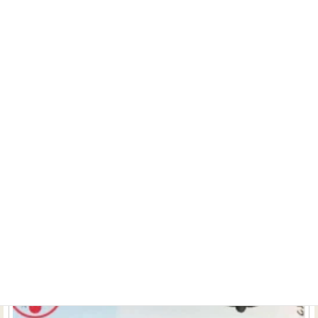
所、接点感知を4カ所行え、更にスマホなどで外部からそ
の接点を動かすことが出来るという優れもの。 具体的には
スマホで、・電子錠の開閉・電動シャッターの開閉・全館
空調のO...
続きを読む
ホームシアターで簡単にカラオケを楽しむ
商品情報（新商品・オススメ商品）