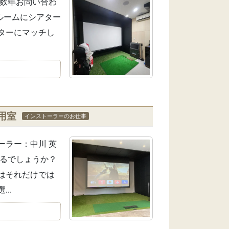
こ数年お問い合わ
ルームにシアター
ターにマッチし
用室
インストーラーのお仕事
ーラー：中川 英
れるでしょうか？
はそれだけでは
..