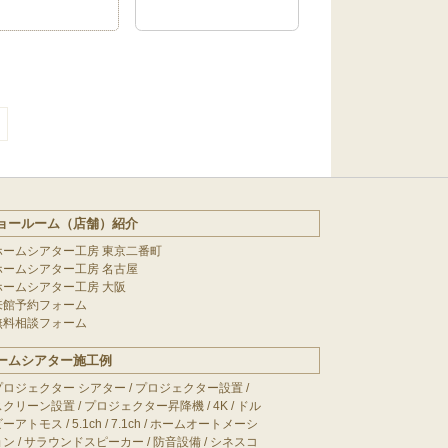
ョールーム（店舗）紹介
ホームシアター工房 東京二番町
ホームシアター工房 名古屋
ホームシアター工房 大阪
来館予約フォーム
無料相談フォーム
ームシアター施工例
プロジェクター シアター
/
プロジェクター設置
/
スクリーン設置
/
プロジェクター昇降機
/
4K
/
ドル
ビーアトモス
/
5.1ch
/
7.1ch
/
ホームオートメーシ
ョン
/
サラウンドスピーカー
/
防音設備
/
シネスコ