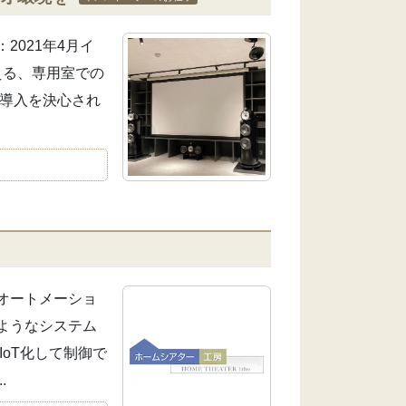
021年4月イ
える、専用室での
て導入を決心され
オートメーショ
ようなシステム
oT化して制御で
.