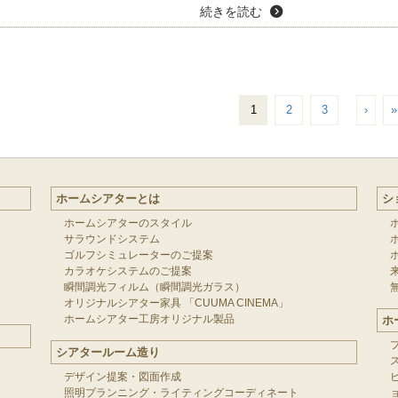
続きを読む
1
2
3
›
»
ホームシアターとは
シ
ホームシアターのスタイル
サラウンドシステム
ゴルフシミュレーターのご提案
カラオケシステムのご提案
瞬間調光フィルム（瞬間調光ガラス）
オリジナルシアター家具 「CUUMA CINEMA」
ホームシアター工房オリジナル製品
ホ
シアタールーム造り
デザイン提案・図面作成
照明プランニング・ライティングコーディネート