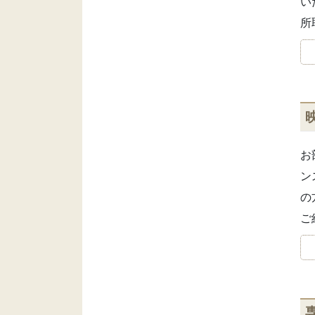
い
所
お
ン
の
ご