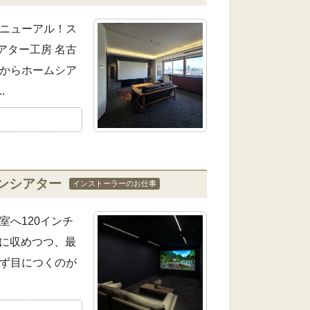
リニューアル！ス
アター工房 名古
前からホームシア
.
ンシアター
インストーラーのお仕事
へ120インチ
トに収めつつ、最
まず目につくのが