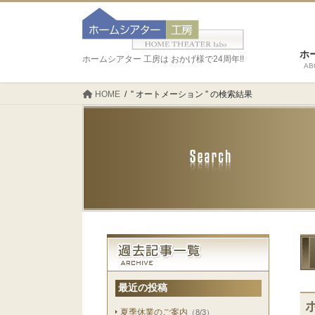
ホ
ホームシアター 工房は おかげ様で24周年!!
AB
HOME
” オートメーション ” の検索結果
最近の投稿
夏季休業のご案内
（8/3）