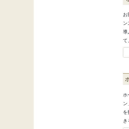
お
ン
導
て
ホ
ン
を
き