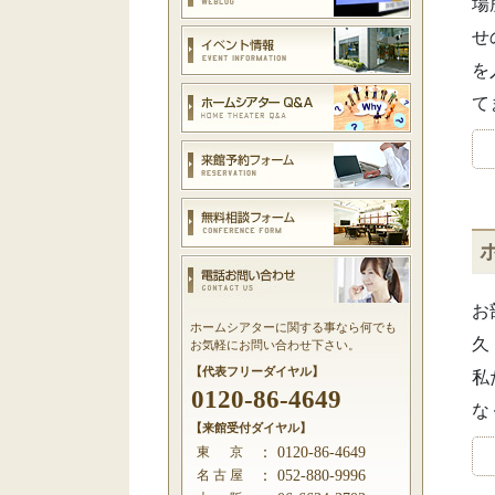
場
せ
を
て
お
ホームシアターに関する事なら何でも
久
お気軽にお問い合わせ下さい。
【代表フリーダイヤル】
私
0120-86-4649
な
【来館受付ダイヤル】
東 京
：
0120-86-4649
名 古 屋
：
052-880-9996