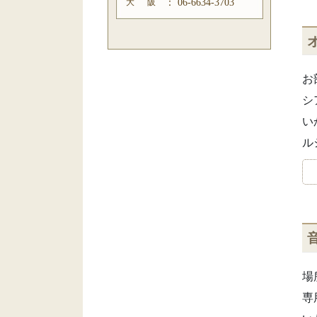
大 阪
：
06-6634-3703
お
シ
い
ル
場
専