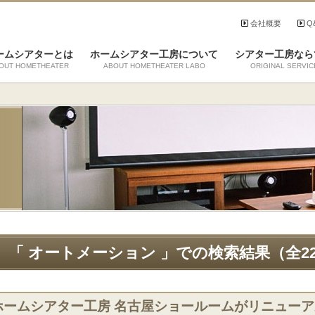
会社概要
Q
ームシアターとは
ホームシアター工房について
シアター工房なら
OUT HOMETHEATER
ABOUT HOMETHEATER LABO
ORIGINAL SERVIC
「 オートメーション 」での検索結果（全2
ホームシアター工房 名古屋ショールームがリニュー