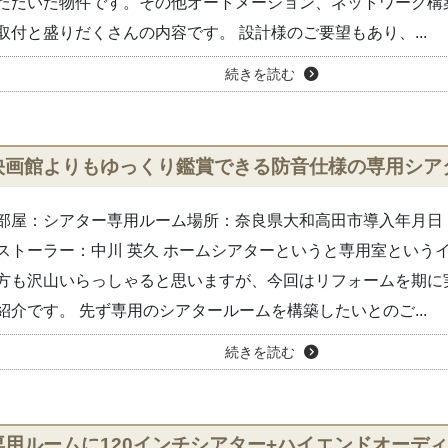
ただいた物件です。その他オートメーション、ネットワーク構
取付と盛りだくさんの内容です。 設計様のご要望もあり、...
続きを読む
映画館よりもゆっくり鑑賞できる防音仕様の専用シア
部屋：シアター専用ルーム場所：奈良県大和高田市導入年月日：2
ストーラー：中川 英久 ホームシアターというと専用室という
方も沢山いらっしゃると思いますが、今回はリフォームを期に
紹介です。 先ず専用のシアタールームを構築したいとのご...
続きを読む
専用ルームに120インチシアター+ハイエンドオーデ