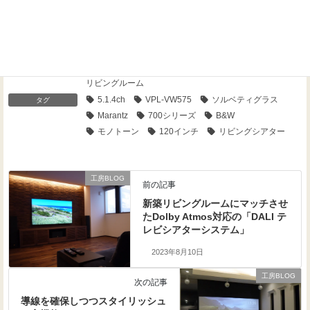
Threads
Facebook
X
工房BLOG
、
インストーラーのお仕事
、
施工例
、
カテゴリー
建物形態
、
一戸建て
、
新築
、
導入場所
、
リビングルーム
5.1.4ch
VPL-VW575
ソルベティグラス
タグ
Marantz
700シリーズ
B&W
モノトーン
120インチ
リビングシアター
工房BLOG
前の記事
新築リビングルームにマッチさせ
たDolby Atmos対応の「DALI テ
レビシアターシステム」
2023年8月10日
工房BLOG
次の記事
導線を確保しつつスタイリッシュ