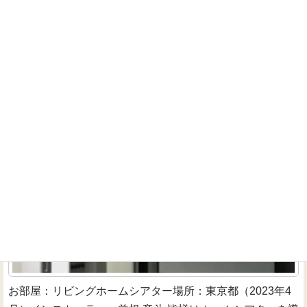
配信が開始された当時と比べて懸念されていた画質・音質
も非常に高品...
続きを読む
お洒落なモノトーンリビングにB&Wサウンドが際立
つ5.1.4chの120インチシアターを導入
インストーラーのお仕事
お部屋：リビングホームシアター場所：東京都（2023年4